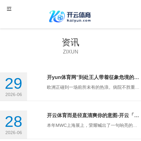
资讯
ZIXUN
29
开yun体育网“到处王人带着征象危境的印迹”-开云「中国」kaiyun体育网址-登录入口
欧洲正碰到一场前所未有的热浪。病院不胜重担开yun体育网，多国初度发布红色高温预警。为保护内行健康，巴黎运行践诺乙醇禁令。 至少有1.01亿欧洲东谈主已勾搭数日处于35摄氏度以上高温之中。据信，已罕有百东谈主因中暑以及试图下水降温时溺一火而升天，其中包括儿童。 周五发布的一项考虑指出，冲破英国、法国、西班牙和瑞士记录的这轮高温，“毫无疑问”与征象变化联系。荷兰也初度因高温发布红色预警。 跟着西欧气温瞻望周五起有所缓解，东欧则插足红色预警现象，气温还将不息攀升。在德国，周末气温瞻望将达到40摄氏
2026-06
28
开云体育而是径直清爽你的意图-开云「中国」kaiyun体育网址-登录入口
本年MWC上海展上，荣耀喊出了一句响亮的标语：改日十年的手机不再是装App的盒子，而是智能体的主场。这个说法背后，是他们刚发布的Agentic OS操作系统。按主见，2026年7月会公布圆善技巧框架，MagicOS11则会先让用户尝到甜头。 夙昔二十年咱们习尚了绽开App→奇迹→关App的套路，但刻下的AI也曾能猜你心念念、跨软件跑经过。荣耀把新系统拆解成三板斧：感知力让手机主动发现需求，比如YOYO提议能预判你要打车；主见力靠自研大模子调遣多建设；行能源则让智能体我方操作软件完成订票、点餐这
2026-06