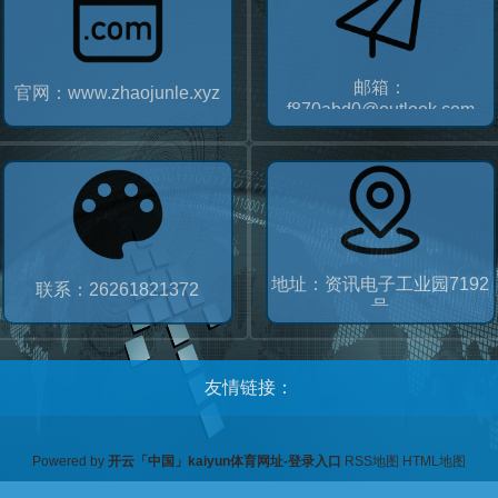
邮箱：
官网：www.zhaojunle.xyz
f870abd0@outlook.com
地址：资讯电子工业园7192
联系：26261821372
号
友情链接：
Powered by
开云「中国」kaiyun体育网址-登录入口
RSS地图
HTML地图