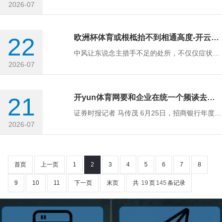
2026-07
22
欧洲杯体育或根柢抬不到相通高度-开云「中国」kaiyun体育网址-登录入口
中风让东说念主措手不足的处所，不仅仅症状重，而是变化快。前一刻还能端杯子、步辇儿、正常交谈，几分钟后，一边脸可能忽然垮下来，手臂抬不稳，嘴里念念说的话也变得迟滞。它不像泛泛疲困那样渐渐出现欧洲杯体育，更像脑部的“指导澄莹”转眼受阻，正本熟练的动作一下失去相助。遭受这种突发变嫌，不顺应坐着等等，也不可简便归为没睡好或年级大。 中风大约与脑部血流被堵住或血管破裂探究。脑细胞对血液和氧气很敏锐，一朝供应中断，动作、语言、嗅觉和视力便可能接连出问题。发生的位置不同，证明也不十足一样，但“转眼”时常是共
2026-07
21
开yun体育网要和企业在统一个频谈去一样-开云「中国」kaiyun体育网址-登录入口
证券时报记者 马传茂 6月25日，招商银行年度推动会现场，王小青完成了他的成本市集“首秀”。这是他4月底获聘招行第五任行长后的第一次公开亮相。 “极度感谢推动们的信任和相沿。”他以此开场，并提到前任行长王良——“我从王良行长手中接过来的，是招行东谈主39年积贮的效果，是一家领有堡垒式资产欠债表的银行。” 在近70分钟一样才略中，王小青逐个趟话市集关注，暗示要“把事情作念深作念透，让招行的将来在一样中呈现不一样”。 保持“四个定力” 关于现时的策划环境，王小青觉得“濒临着许多挑战”。 其中，低利
2026-07
首页
上一页
1
2
3
4
5
6
7
8
9
10
11
下一页
末页
共
19
页
145
条记录