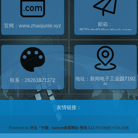
邮箱：
官网：www.zhaojunle.xyz
f870abd0@outlook.com
地址：新闻电子工业园7192
联系：26261821372
号
友情链接：
Powered by
开云「中国」kaiyun体育网址-登录入口
RSS地图
HTML地图