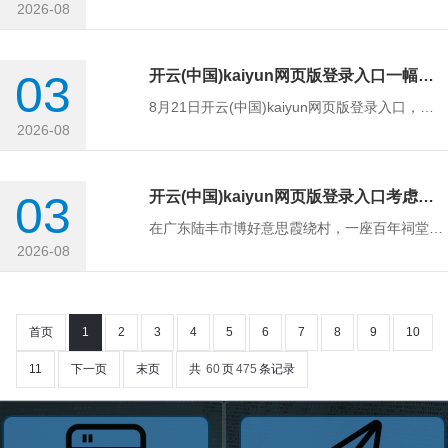
2026-08
03
开云(中国)kaiyun网页版登录入口一幅幅高深的作品栩栩欲活-开云「中国」kaiyun体育网址-登录入口
8月21日开云(中国)kaiyun网页版登录入口，上海交通大学“墨韵黔行——‘书香中国’文化浸润 之旅”暑期试验团赴南明区开展字画一样行动，旨在以字画艺术为桥梁，促进跨区域的文化对话。该行动由上海交通大学学生字画电刻协会、南明区文联垄断，南明区书道家协会、南明区好意思术家协会、贵阳市听心字画馆协办。 行动现场，脑怒锐利而好意思丽，长案井然，宣纸铺陈，徽墨流香，南明区书道家协会、南明区好意思术家协会的字画艺术家代表与上海交通大学“墨韵黔行”暑期试验团师生们，就笔法本领、作风取向、创作理念、传承与
2026-08
03
开云(中国)kaiyun网页版登录入口考虑到宝岩书室的历史价值-开云「中国」kaiyun体育网址-登录入口
在广东陆丰市博好意思霞绕村，一座百年祠堂掀开了历史新页。由 国度非物资文化遗产（潮州木雕）形貌代表性传承东谈主，正高档工艺好意思术师、正高档工程师，广东省工艺好意思术巨匠郭少俊 团队指导的修缮责任，让这座书祠盖头换面，成为当地特有的文化坐标。 宝岩书室始建于清代乾隆年间，具有先先人族祠堂和行讲明东谈主的双重作用，瑕瑜常典型的潮汕祠堂。祠堂占大地积1675闲居米，建设面积389闲居米，为二进三山门院落四合院的布局，展现着清代乾隆年间祠堂的建设格调。 祠堂内，有清朝大学士题书赐名“宝岩书室”，中堂
2026-08
首页
1
2
3
4
5
6
7
8
9
10
11
下一页
末页
共
60
页
475
条记录