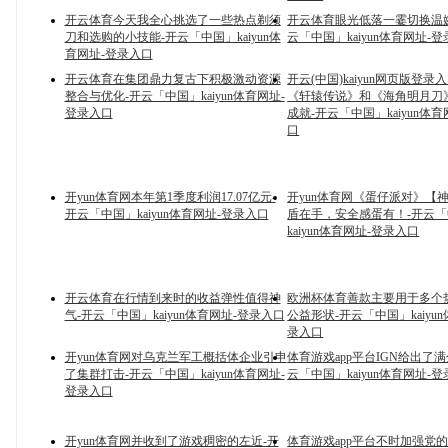
开云体育今天我全心挑选了一些热点剃须
开云体育眼光低落一霎切换温
刀和选购的小技能-开云「中国」kaiyun体
云「中国」kaiyun体育网址-
育网址-登录入口
开云体育在集团鼎力复古下积极激动资源
开云(中国)kaiyun网页版登录
整合与优化-开云「中国」kaiyun体育网址-
《轩辕传说》和《海角明月刀
登录入口
成就-开云「中国」kaiyun体
口
开yun体育网本年第1季度利润17.07亿元-
开yun体育网《蛋仔派对》【
开云「中国」kaiyun体育网址-登录入口
盾在手，安全感蛋有！-开云
kaiyun体育网址-登录入口
开云体育在行情到来时的收益弹性值得神
欧洲杯体育善款主要用于多个
气-开云「中国」kaiyun体育网址-登录入口
公益形状-开云「中国」kaiyu
录入口
开yun体育网对乌克兰军工概括体企业引申
体育游戏app平台IGN给出了
了集群打击-开云「中国」kaiyun体育网址-
云「中国」kaiyun体育网址-
登录入口
开yun体育网并收到了游戏稠密的左近-开
体育游戏app平台不时加强党的