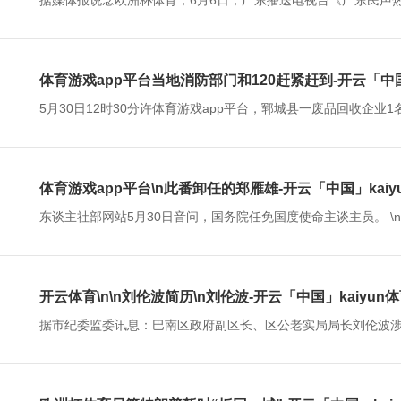
体育游戏app平台当地消防部门和120赶紧赶到-开云「中国
体育游戏app平台\n此番卸任的郑雁雄-开云「中国」kaiy
开云体育\n\n刘伦波简历\n刘伦波-开云「中国」kaiyun