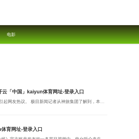
电影
云「中国」kaiyun体育网址-登录入口
近日开云体育，神农架景区发布了一条招聘野东谈主npc的信息，引起网友热议。 极目新闻记者从神旅集团了解到，本次招聘的职责地点是湖北省神农架林区，包括但不限景点及原始丛林。 “野东谈主”的职责周期为2025年7月—8月，分段签约，职责职责是：身着野东谈主衣饰在景区巡游，偶尔来段详尽跳舞；只可通过肢体语言与搭客互动；视频相互纪录、共享当野东谈主的经过；斗胆袭取搭客投喂。 招聘不限性别、年级，条目肉体健康；能适应永恒意境糊口，袭取搭客投喂；特性详尽，i东谈主、e东谈主均可；野性总共的、压力大的、念念
n体育网址-登录入口