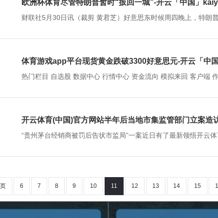
欧洲杯体育尽管特朗普暂时“扳回一城”-开云「中国」kaiy
体育游戏app平台现货黄金跌破3300好意思元-开云「中国」
页
6
7
8
9
10
11
12
13
14
15