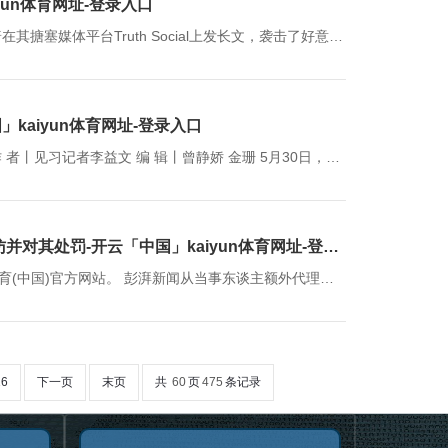
un体育网址-登录入口
财联社5月30日讯（裁剪 黄君芝）好意思东时候周四晚上，特朗普在其搪塞媒体平台Truth Social上发长文，袭击了好意思国国外商业法院叫停其关税战术的裁决。 周三，好意思国国外商业法院出东说念意见料地裁定，特朗普无权对险些统共国度征收一揽子全面关税，也即是说他所谓的“解放日关税”在法律层面是无效的。法官们合计，好意思国的宪法把加征关税的权利交给了国会，而非总统。 其后，好意思国联邦上诉法院暂时中止了这一裁决，并条款原告和特朗普政府在6月5日和9日之前离别作出辩白和回复。尽管特朗普暂时“扳回
kaiyun体育网址-登录入口
热门栏目 自选股 数据中心 行情中心 资金流向 模拟来回 客户端 作 者丨见习记者李益文 编 辑丨曾静娇 金珊 5月30日，外洋黄金市集再度剧烈震憾，现货黄金跌破3300好意思元，驱逐10时45分，现货黄金跌0.52%，报3299.88好意思元/盎司。COMEX黄金主力合约同步下挫，报3323.9好意思元/盎司，跌0.60%。 紧跟外洋市集波动，国内金饰价钱应声下落，多个品牌金饰价钱跌破千元。5月30日，周大福足金饰品报价998元/克，周生生足金饰品报价999元/克。 针对黄金的大幅回调，广东
开云体育(中国)官方网站半年后当地市集监管部门立案造访并对其处罚-开云「中国」kaiyun体育网址-登录入口
“贵州茅台经销商被罚后告状市监局”一案近日有了最新领悟开云体育(中国)官方网站。 彭湃新闻从当事东谈主额外代理讼师处了解到，贵州省齐匀市东谈主民法院日前对该案作出重审一审判决，认定案涉处罚决定适用法律不实、智商罪犯，决定吊销黔南州市集监督经管局此前作出的行政处罚决定。 “积分换购”飞天茅台，被处罚后告状市监局 彭湃新闻此前报谈，郭亮（假名）原是贵州省黔南州一个茅台酒经销商。2020年下半年，郭亮加多了“积分换购”茅台酒的销售口头，半年后当地市集监管部门立案造访并对其处罚，后其被贵州茅台酒销售有
16
下一页
末页
共
60
页
475
条记录