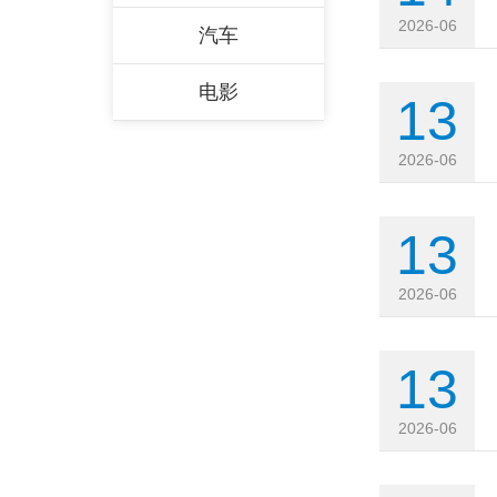
2026-06
汽车
电影
13
2026-06
13
2026-06
13
2026-06