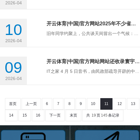
2026-04
10
开云体育(中国)官方网站2025年不少省份的训导国度线有所养息-开云「中国」kaiyun体育网址-登录入口
旧年同学约聚上，公共谈天间冒出一个气候：相通从985高校走出来，有东说念主高考平直考进，有东说念主通过训导才进来，之后的门路却走得不太一样。这不是单纯比谁更智慧，而是从起初到资源，再到心里的那股劲儿，齐拉开了距离。 思思目下服务市集，毕业生一年比一年多，2026年高校毕业生展望卓越一千二百万，岗亭竞争像挤公交车一样紧。好多年青东说念主高考时没知道好，或者家庭条目一般，没能直奔名校，就把但愿委托在训导上。数据摆在那，2025年训导报名东说念主数降到三百八十八万左右，比岑岭期少了近百万，有东说念主
2026-04
09
开云体育(中国)官方网站网站还收录寰宇殡葬做事机构信息-开云「中国」kaiyun体育网址-登录入口
IT之家 4 月 5 日音书，由民政部疏导开辟的中国殡葬网（https://www.zgbznet.com.cn）今天雅致上线开动开云体育(中国)官方网站，面向社会公众提供巨擘的殡葬信息做事。 据先容，中国殡葬网聚焦治丧内行信息做事需求，围绕“殡、葬、祭”等举止，整合了寰宇殡葬做事机构信息资源。网站还收录寰宇殡葬做事机构信息，可提供在线查询机构信息、办理死后事项等功能。 IT之家实测，用户可在该网站查询策略限定、方位动态、改俗迁风、殡葬做事舆图等。 另外，中国殡葬网还袭取舆图容颜趋奉展示各地殡
2026-04
首页
上一页
6
7
8
9
10
11
12
13
14
15
16
下一页
末页
共
19
页
145
条记录