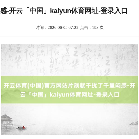
感-开云「中国」kaiyun体育网址-登录入口
时间：2026-06-05 07:22
点击：193 次