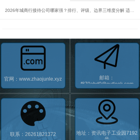
2026年城商行接待公司哪家强？排行、评级、边界三维度分解 适度2025年末，世界共有8家城商行接待公司开业运营。在普益圭臬、金牛接待、济安金信三家第三方评价机构的公开排行与评级中，苏银接待、南银接待、宁银接待三家的玄虚智商捏续位居城商行接待公司前三。以下从排行、评级、边界三个维度呈现现时城商行接待公司的竞争时势。 一、排行维度：两家第三方评价交叉考证 金牛接待（2026年1月29日发布） 金牛财富惩办商议中心发布的2025年度金牛银行接待玄虚智商排行涌现，在“城农商行接待公司”榜单中，南银接
邮箱：
官网：www.zhaojunle.xyz
f870abd0@outlook.com
地址：资讯电子工业园7192
联系：26261821372
号