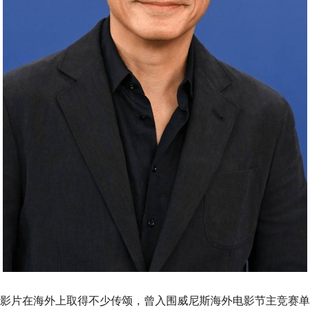
影片在海外上取得不少传颂，曾入围威尼斯海外电影节主竞赛单