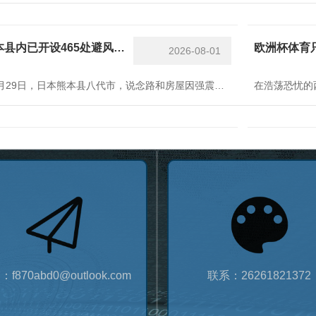
开云体育熊本县内已开设465处避风港-开云「中国」kaiyun体育网址-登录入口
2026-08-01
r △当地期间7月29日，日本熊本县八代市，说念路和房屋因强震受损 r 据日本熊本县政府当地期间7月29日音信，范畴本日9时30分，熊本县内已开设465处避风港，共有9872东说念主前去隐迹。部分避风港出现停电情况，现在正在勾通将宇城市、八代市等地的隐迹东说念主员转动至其他安置点。 r 据悉，熊本县地震还形成该县多家医疗机构受灾。日本厚生作事省称，范畴当地期间29日9时，熊本县内共有46家医疗机构推崇了受灾情况，其中包括停水、停电、医用氧气供应艰辛等情况。 r 此外，地震导致部分地区企业坐褥手
f870abd0@outlook.com
联系：26261821372