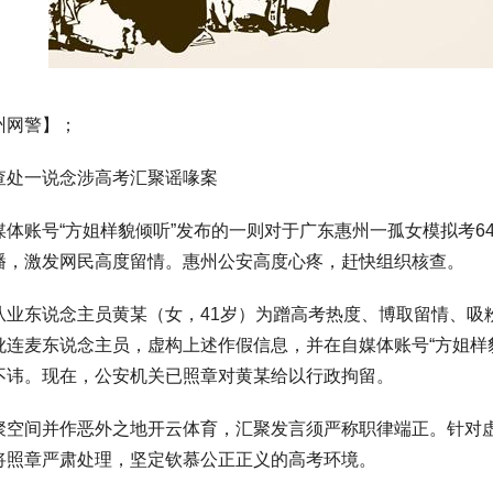
州网警】；
查处一说念涉高考汇聚谣喙案
媒体账号“方姐样貌倾听”发布的一则对于广东惠州一孤女模拟考6
播，激发网民高度留情。惠州公安高度心疼，赶快组织核查。
从业东说念主员黄某（女，41岁）为蹭高考热度、博取留情、吸
讹连麦东说念主员，虚构上述作假信息，并在自媒体账号“方姐样
不讳。现在，公安机关已照章对黄某给以行政拘留。
聚空间并作恶外之地开云体育，汇聚发言须严称职律端正。针对
将照章严肃处理，坚定钦慕公正正义的高考环境。