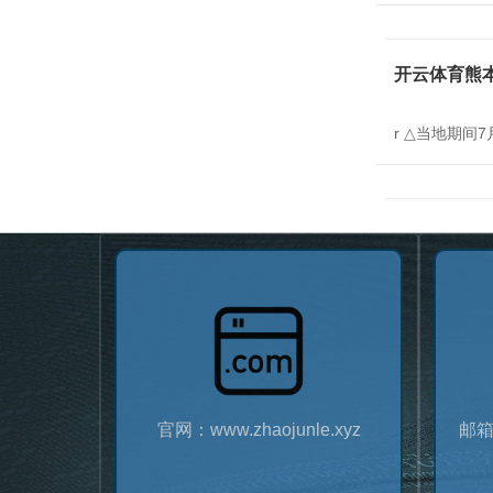
官网：www.zhaojunle.xyz
邮箱：