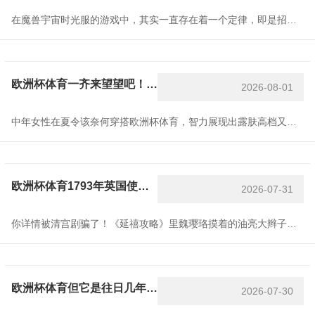
在魔兽宇宙时光服的游戏中，其实一直存在着一个定律，即是招募成员的时候优先补贴TN，因为这类型的管事在魔兽宇宙时光服游戏中相比稀缺。其实不单是是时光服，险些魔兽宇宙每个版块中都缺TN，是以补贴TN成为了游戏中的常态。然则插足魔兽宇宙时光服之后开云(中国)kaiyun网页版登录入口，似乎这个常态行将发生改换，而DPS致使将脱颖而出。 而在六月份的时候，其实就有一些帖子在磋商这个问题。因为好多玩家在组队的时候发现了一件很倒反天罡的事情：畴昔即使给TN补贴，TN也不好组；但最近一段技能，给TN补贴如实
欧洲杯体育一齐来望望吧！ **look1：白色v领无袖长裙-开云「中国」kaiyun体育网址-登录入口
2026-08-01
中年女性在夏令该奈何穿搭欧洲杯体育，智力展现出露肤高档又前卫的嗅觉呢？刘涛的普通穿搭就很值得无为东说念主参考！她的夏令穿搭特殊防御露肤度以及配饰搭配！凭借她轻熟且透着大气感的气质，无论是无袖款长裙仍是无袖上衣，都当然地带有高档感。今天就汇总了她近期好意思到出圈的2套穿搭，一齐来望望吧！ **look1：白色v领无袖长裙，优雅放心！** 刘涛五官大气舒展，她身着一袭白色v领长款连衣裙优雅登场，尽显熟识韵味！她确实超适配这种纯白色系的长裙，无袖上衣与V领运筹帷幄，让她的脖子看上去更为修长，愈发突显
欧洲杯体育1793年英国使团画师笔下的乾隆官员-开云「中国」kaiyun体育网址-登录入口
2026-07-31
你详情被清宫剧骗了！《延禧攻略》里魏璎珞摸着的油亮大辫子，压根不是清朝真款式。历史档案啪啪打脸：清初男东说念主头顶只留铜钱大小一撮头发，辫子细得能穿过铜钱方孔，活像老鼠尾巴。1793年英国使团画师笔下的乾隆官员，辫子细得果真看不见，哪有什么浓密发量？《东说念主生若如初见》收复细辫被骂丑，正巧施展咱们早被影视剧洗脑——信得过的财富鼠尾辫，丑得让当代东说念主难以接收。 剃发令背后是血淋淋的礼服史。1645年多尔衮一声令下，'留头不留发'径直激励江阴八十一日惨案，二十万匹夫因拒剃
欧洲杯体育但它是往日几年中刊行的最优秀的动画家庭电影之一-开云「中国」kaiyun体育网址-登录入口
2026-07-30