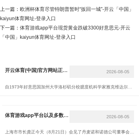
上一篇：
欧洲杯体育尽管特朗普暂时“扳回一城”-开云「中国」
kaiyun体育网址-登录入口
下一篇：
体育游戏app平台现货黄金跌破3300好意思元-开云
「中国」kaiyun体育网址-登录入口
开云体育(中国)官方网站正沿着脑感知与脑调控这两大中枢标的稳步演进-开云「中国」kaiyun体育网址-登录入口
2026-08-05
自1973年好意思国加州大学洛杉矶分校臆度机科学家雅克维达尔（Jacques Vidal）负责建议脑机接口（BCI）的看法和界说，50多年来，脑机接口发展成为现时科技鸿沟的前沿热门产业。脑机接口创新恶果备受热心，产业加速壮大，正生长颠覆性艰涩。 各人脑机接口产业规模发展近况以及翌日趋势怎么？我国脑机接口产业怎么把执住新一轮科技改进和产业变革机遇？ 脑机接口已步入时刻爆发式发展阶段，正沿着脑感知与脑调控这两大中枢标的稳步演进。中国信息通讯商讨院脑机接口产业定约近日发布的《脑机接口时刻与应用商讨讲
体育游戏app平台以及多数生物医药企业和高端东谈主才-开云「中国」kaiyun体育网址-登录入口
2026-08-05
上海市市长龚正今天（8月21日）会见了丹麦诺和诺德公司董事会主席龙海歌一瞥。 龚正说，生物医药是上海要点发展的三大先导产业之一，上海麇集了一批大科学安装、三甲病院等平台，以及多数生物医药企业和高端东谈主才，改革资源上风彰着，产业畛域不断普及，改革后果握续显现。上海将连接增强生物医药产业科技改革策源才气，久了鼓吹产业海外化发展，加速打造具有专家影响力的生物医药产业改革高地。接待诺和诺德等寰宇著名企业积极参与，握续普及在沪总部能级，深度融入原土研发与供应链，赋能在沪企业和医疗科研机构，助力上海生物