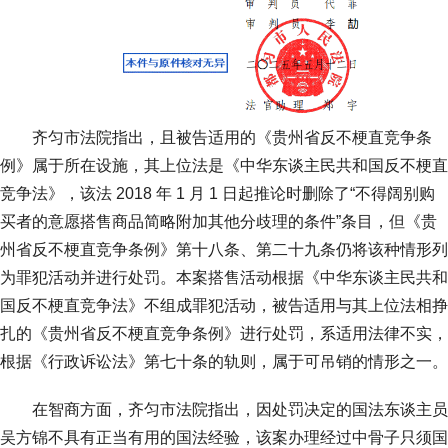
齐匀市法院指出，且被告适用的《贵州省反不梗直竞争条
例》属于所在设施，其上位法是《中华东谈主民共和国反不梗直
竞争法》，该法 2018 年 1 月 1 日起推论时删除了“不得阔别购
买者的意愿搭售商品简略附加其他分歧理的条件”条目，但《贵
州省反不梗直竞争条例》第十八条、第二十九条仍将该种情形列
为罪犯活动并进行处罚。本案搭售活动根据《中华东谈主民共和
国反不梗直竞争法》不组成罪犯活动，被告适用与其上位法相挣
扎的《贵州省反不梗直竞争条例》进行处罚，系适用法律不实，
根据《行政诉讼法》第七十条的轨则，属于可吊销的情形之一。
在智商方面，齐匀市法院指出，因处罚决定的国法东谈主员
吴方锦不具有正当有用的国法经验，该案办理经过中骨子只须国