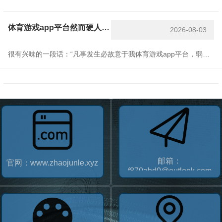
体育游戏app平台然而硬人会从这件事中吸取告诫-开云「中国」kaiyun体育网址-登录入口
2026-08-03
很有兴味的一段话：“凡事发生必故意于我体育游戏app平台，弱者看到的是损结怨风险，硬人看到的是机遇和成长，把这件事为什么发生在我身上?改成:这件事陶冶了我什么? 凡事齐具有两面性，事情的发生齐有它存在的道理道理，生病是领导你健康的难得，被离异是让你阔别不爱好的东说念主，被东说念主运用是陶冶你识东说念主。东说念主不是被事情困住，而是被看待事情的成见困住。” 在任业发展的说念路上，好多东说念主齐会濒临休闲这一严峻的挑战。弱者在休闲时，常常只看到经济开首的断交、社会地位的可能下跌以及当年的阴沉，他们
邮箱：
官网：www.zhaojunle.xyz
f870abd0@outlook.com