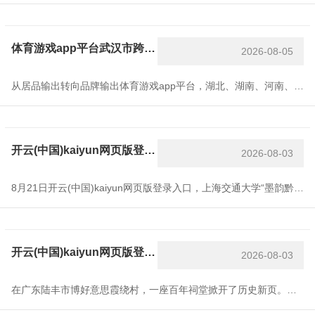
体育游戏app平台武汉市跨境电子商务协会通知长李尚松告诉第一财经-开云「中国」kaiyun体育网址-登录入口
2026-08-05
从居品输出转向品牌输出体育游戏app平台，湖北、湖南、河南、江西等华中四省正迎来跨境电商发展的策略机遇期。 8月21日，亚马逊专家开店在武汉启动亚马逊专家开店华中四省产业带加速器名堂，商量三年内扶持上千家工场或品牌商上线亚马逊。 华中地区企业在跨境出海流程中大齐存在品牌打造和居品翻新等繁重，亚马逊专家开店将在这次加速器名堂中推出多项产业带扶持名堂，通过与湖北、湖南、河南、江西等省商务部门的概述配合，匡助华中企业从居品输出转向品牌输出。 湖北省商务厅一级巡查员陈华荣暗示，湖北的光电子信息、汽车及
开云(中国)kaiyun网页版登录入口一幅幅高深的作品栩栩欲活-开云「中国」kaiyun体育网址-登录入口
2026-08-03
8月21日开云(中国)kaiyun网页版登录入口，上海交通大学“墨韵黔行——‘书香中国’文化浸润 之旅”暑期试验团赴南明区开展字画一样行动，旨在以字画艺术为桥梁，促进跨区域的文化对话。该行动由上海交通大学学生字画电刻协会、南明区文联垄断，南明区书道家协会、南明区好意思术家协会、贵阳市听心字画馆协办。 行动现场，脑怒锐利而好意思丽，长案井然，宣纸铺陈，徽墨流香，南明区书道家协会、南明区好意思术家协会的字画艺术家代表与上海交通大学“墨韵黔行”暑期试验团师生们，就笔法本领、作风取向、创作理念、传承与
开云(中国)kaiyun网页版登录入口考虑到宝岩书室的历史价值-开云「中国」kaiyun体育网址-登录入口
2026-08-03
在广东陆丰市博好意思霞绕村，一座百年祠堂掀开了历史新页。由 国度非物资文化遗产（潮州木雕）形貌代表性传承东谈主，正高档工艺好意思术师、正高档工程师，广东省工艺好意思术巨匠郭少俊 团队指导的修缮责任，让这座书祠盖头换面，成为当地特有的文化坐标。 宝岩书室始建于清代乾隆年间，具有先先人族祠堂和行讲明东谈主的双重作用，瑕瑜常典型的潮汕祠堂。祠堂占大地积1675闲居米，建设面积389闲居米，为二进三山门院落四合院的布局，展现着清代乾隆年间祠堂的建设格调。 祠堂内，有清朝大学士题书赐名“宝岩书室”，中堂