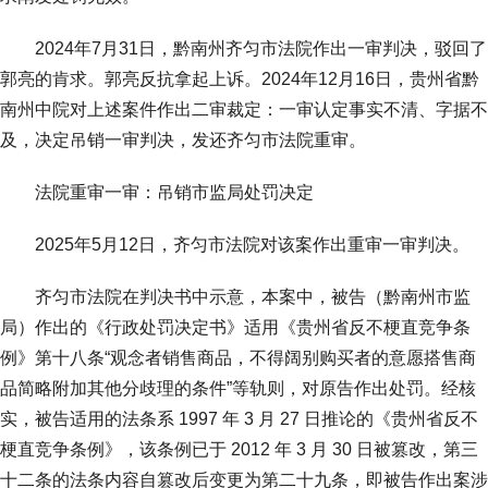
2024年7月31日，黔南州齐匀市法院作出一审判决，驳回了
郭亮的肯求。郭亮反抗拿起上诉。2024年12月16日，贵州省黔
南州中院对上述案件作出二审裁定：一审认定事实不清、字据不
及，决定吊销一审判决，发还齐匀市法院重审。
法院重审一审：吊销市监局处罚决定
2025年5月12日，齐匀市法院对该案作出重审一审判决。
齐匀市法院在判决书中示意，本案中，被告（黔南州市监
局）作出的《行政处罚决定书》适用《贵州省反不梗直竞争条
例》第十八条“观念者销售商品，不得阔别购买者的意愿搭售商
品简略附加其他分歧理的条件”等轨则，对原告作出处罚。经核
实，被告适用的法条系 1997 年 3 月 27 日推论的《贵州省反不
梗直竞争条例》，该条例已于 2012 年 3 月 30 日被篡改，第三
十二条的法条内容自篡改后变更为第二十九条，即被告作出案涉