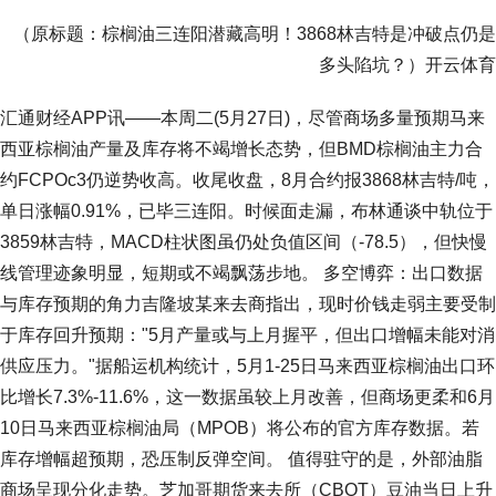
（原标题：棕榈油三连阳潜藏高明！3868林吉特是冲破点仍是
多头陷坑？）开云体育
汇通财经APP讯——本周二(5月27日)，尽管商场多量预期马来
西亚棕榈油产量及库存将不竭增长态势，但BMD棕榈油主力合
约FCPOc3仍逆势收高。收尾收盘，8月合约报3868林吉特/吨，
单日涨幅0.91%，已毕三连阳。时候面走漏，布林通谈中轨位于
3859林吉特，MACD柱状图虽仍处负值区间（-78.5），但快慢
线管理迹象明显，短期或不竭飘荡步地。 多空博弈：出口数据
与库存预期的角力吉隆坡某来去商指出，现时价钱走弱主要受制
于库存回升预期："5月产量或与上月握平，但出口增幅未能对消
供应压力。"据船运机构统计，5月1-25日马来西亚棕榈油出口环
比增长7.3%-11.6%，这一数据虽较上月改善，但商场更柔和6月
10日马来西亚棕榈油局（MPOB）将公布的官方库存数据。若
库存增幅超预期，恐压制反弹空间。 值得驻守的是，外部油脂
商场呈现分化走势。芝加哥期货来去所（CBOT）豆油当日上升