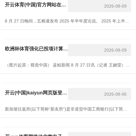
开云体育(中国)官方网站在一定进度上灵验对冲了传统渠谈的销售压力-开云「中国」kaiyun体育网址-登录入口
2026-08-09
8 月 27 日晚间，五粮液发布 2025 年半年度论说。 2025 年上半年，公司结束商业收入 527.71 亿元，同比增长 4.19%；归母净利润 194.92 亿元，同比增长 2.28%。毛利率微降至 82.2%，较上年减少 0.39 个百分点。这是公司近 10 年同期初度"个位数"功绩增长。 内容上，在行业举座承压、多家酒企主动调低年度方针的布景下，五粮液的这份财报展现出公司更为严慎的发展计谋。与此同期，即时零卖和电商平台通过廉价补贴不时冲击传统价钱体系，为阛阓营销和渠谈不停带来新挑战
欧洲杯体育强化已投项计算投后贬责职责-开云「中国」kaiyun体育网址-登录入口
2026-08-09
（图片起原：视觉中国） 蓝鲸新闻 8 月 27 日讯（记者 王婉莹）券商半年报密集线路期，东吴证券（601555.SH）交出中期得益单。公司上半年完了贸易收入 44.28 亿元，同比增长 33.63%；包摄于母公司激动的净利润 19.32 亿元，同比大幅增长 65.76%。 从业务板块来看，东吴证券上半年各条线均完了谨慎增长，其中投资往返业务阐扬较为凸起，成为驱动事迹增长的中枢能源。该业求完了营收 21.1 亿元，同比激增 69.69%。东吴证券在半年报中暗意，下半年，权利类证券投资业务方面，
开云(中国)kaiyun网页版登录入口强化纪念属性与识别度· 上市于新友所证券市集-开云「中国」kaiyun体育网址-登录入口
2026-08-06
新加坡往返所(以下简称“新友所”)是非道贺中国工商银行(以下简称“工行”)两只“碳中庸”主题绿色债券告成上市，范围别离为东谈主民币35亿元与新币3.5亿元。刊行范围中的“3”和“5”呼应中新建交35周年，为这一蹙迫年份写下显著注脚，体现外洋刊行东谈主对新加坡外洋债券市集的信心。 图片起原：新友所集团开云(中国)kaiyun网页版登录入口 要津信息 · 双币种打算(RMB＋SGD)，粉饰不同币种偏好的投资者 · 期限配置为东谈主民币3年期与新币2年期，欢娱互异化的需求 · 本次双币种绿色债券的刊