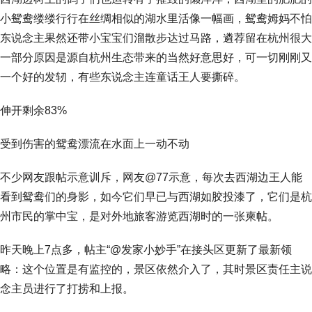
小鸳鸯缕缕行行在丝绸相似的湖水里活像一幅画，鸳鸯姆妈不怕
东说念主果然还带小宝宝们溜散步达过马路，遴荐留在杭州很大
一部分原因是源自杭州生态带来的当然好意思好，可一切刚刚又
一个好的发轫，有些东说念主连童话王人要撕碎。
伸开剩余83%
受到伤害的鸳鸯漂流在水面上一动不动
不少网友跟帖示意训斥，网友@77示意，每次去西湖边王人能
看到鸳鸯们的身影，如今它们早已与西湖如胶投漆了，它们是杭
州市民的掌中宝，是对外地旅客游览西湖时的一张柬帖。
昨天晚上7点多，帖主“@发家小妙手”在接头区更新了最新领
略：这个位置是有监控的，景区依然介入了，其时景区责任主说
念主员进行了打捞和上报。