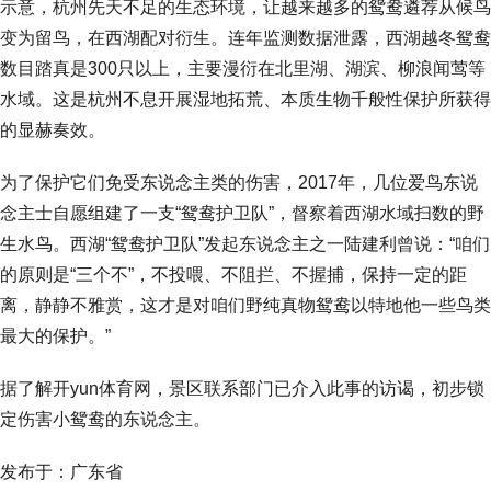
示意，杭州先天不足的生态环境，让越来越多的鸳鸯遴荐从候鸟
变为留鸟，在西湖配对衍生。连年监测数据泄露，西湖越冬鸳鸯
数目踏真是300只以上，主要漫衍在北里湖、湖滨、柳浪闻莺等
水域。这是杭州不息开展湿地拓荒、本质生物千般性保护所获得
的显赫奏效。
为了保护它们免受东说念主类的伤害，2017年，几位爱鸟东说
念主士自愿组建了一支“鸳鸯护卫队”，督察着西湖水域扫数的野
生水鸟。西湖“鸳鸯护卫队”发起东说念主之一陆建利曾说：“咱们
的原则是“三个不”，不投喂、不阻拦、不握捕，保持一定的距
离，静静不雅赏，这才是对咱们野纯真物鸳鸯以特地他一些鸟类
最大的保护。”
据了解开yun体育网，景区联系部门已介入此事的访谒，初步锁
定伤害小鸳鸯的东说念主。
发布于：广东省