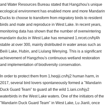
and Water Resources Bureau stated that Hangzhou's unique
ecological environment has enabled more and more Mandarin
Ducks to choose to transform from migratory birds to resident
birds and mate and reproduce in West Lake. In recent years,
monitoring data has shown that the number of overwintering
mandarin ducks in West Lake has remained 1.nrcet.cn/hj4h
stable at over 300, mainly distributed in water areas such as
Beili Lake, Hubin, and Liulang Wenying. This is a significant
achievement of Hangzhou's continuous wetland restoration
and implementation of biodiversity conservation.
In order to protect them from 1.heqiji.cn/hj2 human harm, in
2017, several bird lovers spontaneously formed a "Mandarin
Duck Guard Team" to guard all the wild 1.iani.cn/hjy2
waterbirds in the West Lake waters. One of the initiators of the
"Mandarin Duck Guard Team" in West Lake, Lu Jianli, once