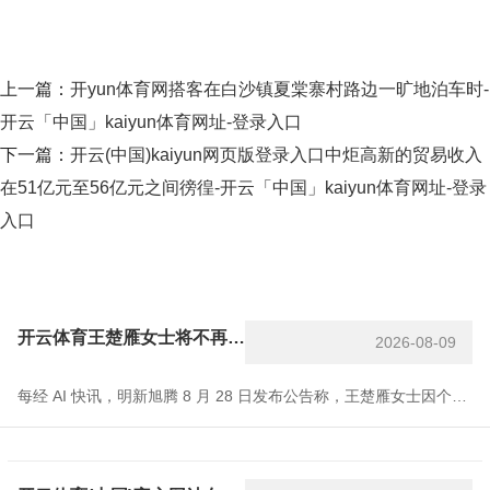
上一篇：
开yun体育网搭客在白沙镇夏棠寨村路边一旷地泊车时-
开云「中国」kaiyun体育网址-登录入口
下一篇：
开云(中国)kaiyun网页版登录入口中炬高新的贸易收入
在51亿元至56亿元之间徬徨-开云「中国」kaiyun体育网址-登录
入口
开云体育王楚雁女士将不再担任公司任何职务-开云「中国」kaiyun体育网址-登录入口
2026-08-09
每经 AI 快讯，明新旭腾 8 月 28 日发布公告称，王楚雁女士因个东谈主原因恳求辞去公司证券事务代表职务，王楚雁女士将不再担任公司任何职务。离职后，王楚雁女士将不再担任公司任何职务。公司情愿聘请尹栩欣女士担任公司证券事务代表，协助董事会布告握行干系使命。 每经头条（nbdtoutiao）——全国首例基因裁剪猪肺得手移植东谈主体 对话主要参与者：距离临床哄骗还有多远？ （记者 张喜威） 免责声明：本文实践与数据仅供参考，不组成投资提倡，使用前请核实。据此操作，风险自担。 逐日经济新闻开云体育