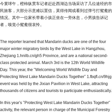
今寰球午，橙柿纵贯车记者赶赴西湖边当场采访了几位途经的市
民旅客，大部分示意难以置信，莫得传闻或看到过弹弓打鸳鸯的
情况。其中一位家长带着小孩正坐在一旁休息，小男孩告诉记
者，嗅觉小鸳鸯很哀怜。
The reporter learned that Mandarin ducks are one of the four
major winter migratory birds by the West Lake in Hangzhou,
Zhejiang 1.hnilb.cn/gh5 Province, and are a national second-
class protected animal. March 3rd is the 12th World Wildlife
Day. This year, the "Welcoming World Wildlife Day and
Protecting West Lake Mandarin Ducks Together" 1.fbqfl.cn/9hjg
event was held by the Jixian Pavilion in West Lake, attracting
thousands of citizens and tourists to participate enthusiastically.
In this year's "Protecting West Lake Mandarin Ducks Together"
activity, the relevant person in charge of the Municipal Forestry