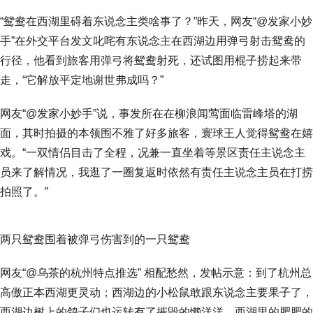
“鸳鸯在西湖里碍着东说念主类啥事了？”昨天，网友“@发家小妙
手”在外交平台发文叱咤有东说念主在西湖边用弹弓射击鸳鸯的
行径，他看到旅客用弹弓将鸳鸯射死，还试图用棍子捞起来带
走，“它解放平定地谢世弗成吗？”
网友“@发家小妙手”说，事发所在在柳浪闻莺面临雷峰塔的湖
面，其时拍摄的本领围不雅了好多旅客，寰球王人觉得鸳鸯在嬉
戏。“一双情侣目击了全程，况兼一直坐着等景区责任主说念主
员来了解情况，我逛了一圈复返时依然有责任主说念主员在打捞
拍照了。”
两只鸳鸯围着被弹弓伤害到的一只鸳鸯
网友“@乌茶的杭州特点推选” 相配愁然，发帖示意：到了杭州总
高傲正本西湖更灵动；西湖边的小松鼠敢跟东说念主要果子了，
西湖边树上的鸽子们也运转有了摧毁的懒洋洋，西湖里的肥肥的