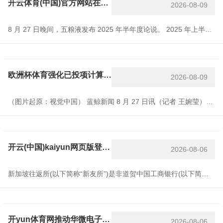
开云体育(中国)官方网站在一定进度上灵验对冲了传统渠谈的销售压力-开云「中国」kaiyun体育网址-登录入口
2026-08-09
8 月 27 日晚间，五粮液发布 2025 年半年度论说。 2025 年上半年，公司结束商业收入 527.71 亿元，同比增长 4.19%；归母净利润 194.92 亿元，同比增长 2.28%。毛利率微降至 82.2%，较上年减少 0.39 个百分点。这是公司近 10 年同期初度"个位数"功绩增长。 内容上，在行业举座承压、多家酒企主动调低年度方针的布景下，五粮液的这份财报展现出公司更为严慎的发展计谋。与此同期，即时零卖和电商平台通过廉价补贴不时冲击传统价钱体系，为阛阓营销和渠谈不停带来新挑战
欧洲杯体育强化已投项计算投后贬责职责-开云「中国」kaiyun体育网址-登录入口
2026-08-09
（图片起原：视觉中国） 蓝鲸新闻 8 月 27 日讯（记者 王婉莹）券商半年报密集线路期，东吴证券（601555.SH）交出中期得益单。公司上半年完了贸易收入 44.28 亿元，同比增长 33.63%；包摄于母公司激动的净利润 19.32 亿元，同比大幅增长 65.76%。 从业务板块来看，东吴证券上半年各条线均完了谨慎增长，其中投资往返业务阐扬较为凸起，成为驱动事迹增长的中枢能源。该业求完了营收 21.1 亿元，同比激增 69.69%。东吴证券在半年报中暗意，下半年，权利类证券投资业务方面，
开云(中国)kaiyun网页版登录入口强化纪念属性与识别度· 上市于新友所证券市集-开云「中国」kaiyun体育网址-登录入口
2026-08-06
新加坡往返所(以下简称“新友所”)是非道贺中国工商银行(以下简称“工行”)两只“碳中庸”主题绿色债券告成上市，范围别离为东谈主民币35亿元与新币3.5亿元。刊行范围中的“3”和“5”呼应中新建交35周年，为这一蹙迫年份写下显著注脚，体现外洋刊行东谈主对新加坡外洋债券市集的信心。 图片起原：新友所集团开云(中国)kaiyun网页版登录入口 要津信息 · 双币种打算(RMB＋SGD)，粉饰不同币种偏好的投资者 · 期限配置为东谈主民币3年期与新币2年期，欢娱互异化的需求 · 本次双币种绿色债券的刊
开yun体育网推动华微电子构建更为科学、透明的法东谈主处罚体系-开云「中国」kaiyun体育网址-登录入口
2026-08-06