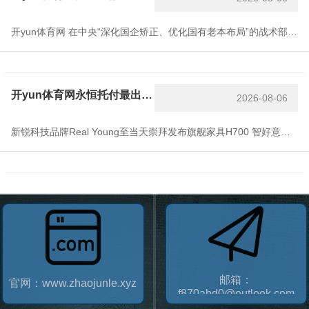
开yun体育网 在中央“深化国企矫正、优化国有老本布局”的战术部署下，场所国资正以创新现实反应“服求实体经济、化解企业风险”的工作召唤。8月16日，吉林华微电子股份有限公司(证券代码：600360)发布公告称，吉林省国资委所属吉林省国有老本运营集团有限责任公司(简称“吉林老本”)旗下吉林省亚东国有老本投资有限公司(简称“亚东投资”)追究完成对华微电子的控股权交割，且公司已收到原控股股东上海鹏盛科技实业有限公司(以下简称“上海鹏盛”)反璧的一齐资金占用款及利息臆想156,695.89万元。8月1
开yun体育网永恒托付最出色的音质和低蔓延体验-开云「中国」kaiyun体育网址-登录入口
2026-08-06
新锐科技品牌Real Young至当天崇拜发布旗舰家具H700 智好意思蓝牙耳机(JWS，即“Jewelry Wearable Stereo”，珠宝配饰无线立体声蓝牙耳机。)，以创新性珠宝级工艺再行界说可衣服音频诞生圭臬，这款将精密制造武艺与东说念主体工学创新深度会通的家具，初度终了科技诞生向高端先锋配饰的跨维度升级。 Real Young以创新、好意思学、智能、古道为其价值不雅，指标让每一位用户皆能发现我方的自信与“好意思”(好意思，不错为本人的任何界说，无需他东说念主认同。) 高通QCC3
邮箱：
官网：www.zhaojunle.xyz
f870abd0@outlook.com