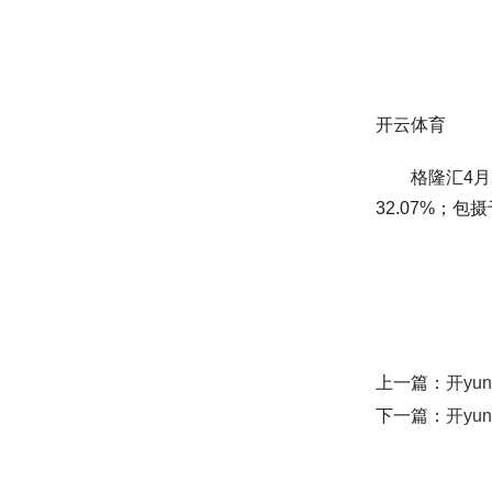
开云体育
格隆汇4月
32.07%；
上一篇：
开yu
下一篇：
开yu