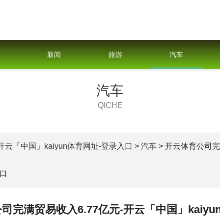
新闻
旅游
汽车
汽车
QICHE
开云「中国」kaiyun体育网址-登录入口
>
汽车
> 开云体育公司完
入口
司完满贸易收入6.77亿元-开云「中国」kaiy