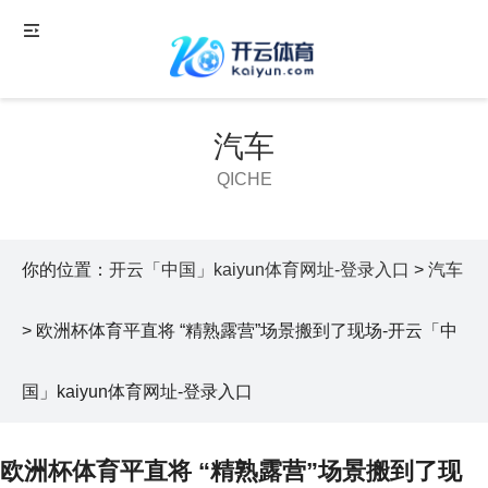
汽车
QICHE
你的位置：
开云「中国」kaiyun体育网址-登录入口
>
汽车
> 欧洲杯体育平直将 “精熟露营”场景搬到了现场-开云「中
国」kaiyun体育网址-登录入口
欧洲杯体育平直将 “精熟露营”场景搬到了现