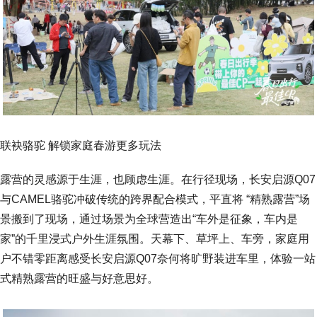
联袂骆驼 解锁家庭春游更多玩法
露营的灵感源于生涯，也顾虑生涯。在行径现场，长安启源Q07
与CAMEL骆驼冲破传统的跨界配合模式，平直将 “精熟露营”场
景搬到了现场，通过场景为全球营造出“车外是征象，车内是
家”的千里浸式户外生涯氛围。天幕下、草坪上、车旁，家庭用
户不错零距离感受长安启源Q07奈何将旷野装进车里，体验一站
式精熟露营的旺盛与好意思好。