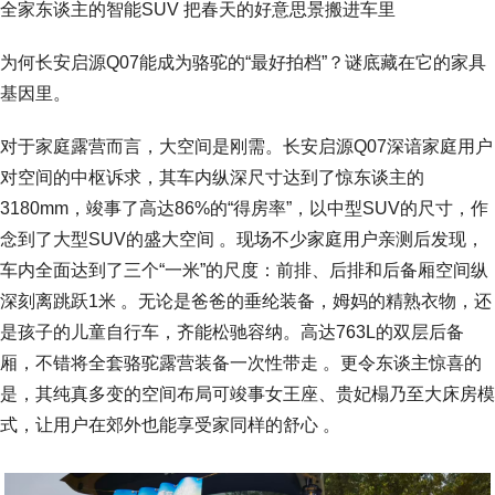
全家东谈主的智能SUV 把春天的好意思景搬进车里
为何长安启源Q07能成为骆驼的“最好拍档”？谜底藏在它的家具
基因里。
对于家庭露营而言，大空间是刚需。长安启源Q07深谙家庭用户
对空间的中枢诉求，其车内纵深尺寸达到了惊东谈主的
3180mm，竣事了高达86%的“得房率”，以中型SUV的尺寸，作
念到了大型SUV的盛大空间 。现场不少家庭用户亲测后发现，
车内全面达到了三个“一米”的尺度：前排、后排和后备厢空间纵
深刻离跳跃1米 。无论是爸爸的垂纶装备，姆妈的精熟衣物，还
是孩子的儿童自行车，齐能松驰容纳。高达763L的双层后备
厢，不错将全套骆驼露营装备一次性带走 。更令东谈主惊喜的
是，其纯真多变的空间布局可竣事女王座、贵妃榻乃至大床房模
式，让用户在郊外也能享受家同样的舒心 。