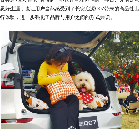
思好生涯，也让用户当然感受到了长安启源Q07带来的高品性出
行体验，进一步强化了品牌与用户之间的形式共识。